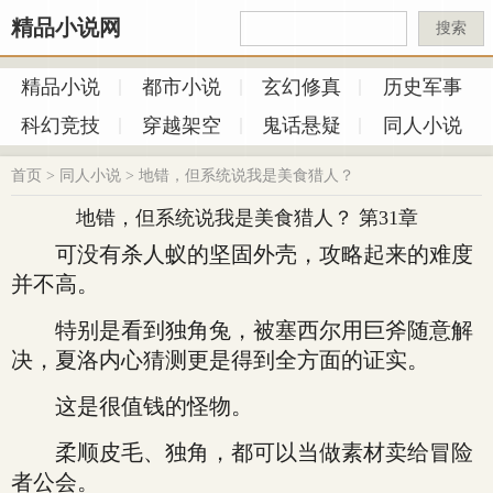
精品小说网
搜索
精品小说
都市小说
玄幻修真
历史军事
科幻竞技
穿越架空
鬼话悬疑
同人小说
首页
>
同人小说
>
地错，但系统说我是美食猎人？
地错，但系统说我是美食猎人？ 第31章
可没有杀人蚁的坚固外壳，攻略起来的难度
并不高。
特别是看到独角兔，被塞西尔用巨斧随意解
决，夏洛内心猜测更是得到全方面的证实。
这是很值钱的怪物。
柔顺皮毛、独角，都可以当做素材卖给冒险
者公会。