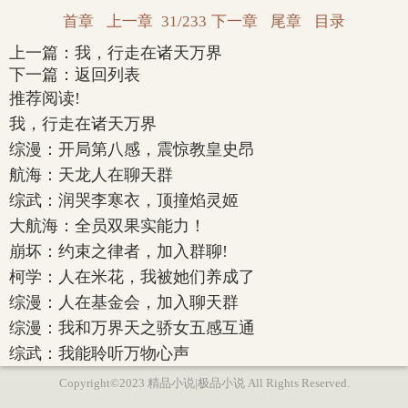
首章
上一章
31/233
下一章
尾章
目录
上一篇：
我，行走在诸天万界
下一篇：
返回列表
推荐阅读!
我，行走在诸天万界
综漫：开局第八感，震惊教皇史昂
航海：天龙人在聊天群
综武：润哭李寒衣，顶撞焰灵姬
大航海：全员双果实能力！
崩坏：约束之律者，加入群聊!
柯学：人在米花，我被她们养成了
综漫：人在基金会，加入聊天群
综漫：我和万界天之骄女五感互通
综武：我能聆听万物心声
Copyright©2023 精品小说|极品小说 All Rights Reserved.