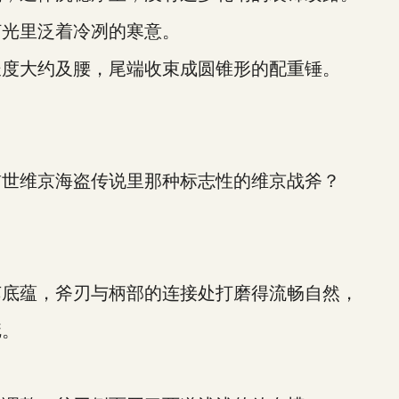
光里泛着冷冽的寒意。
度大约及腰，尾端收束成圆锥形的配重锤。
世维京海盗传说里那种标志性的维京战斧？
底蕴，斧刃与柄部的连接处打磨得流畅自然，
疵。