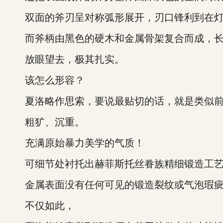
双面的斧刃呈对称弧形展开，刃口锋利到在灯
而斧柄由黑色的硬木和金属骨架复合而成，长
放眼望去，极其扎实。
该怎么形容？
夏洛略作思索，要说最贴切的话，就是类似前
粗犷、沉重。
充满原始暴力美学的气质！
可细节处衬托出赫菲斯托丝眷族精细锻造工艺
金属表面没有任何可见的锻造裂纹或气泡瑕
不仅如此，