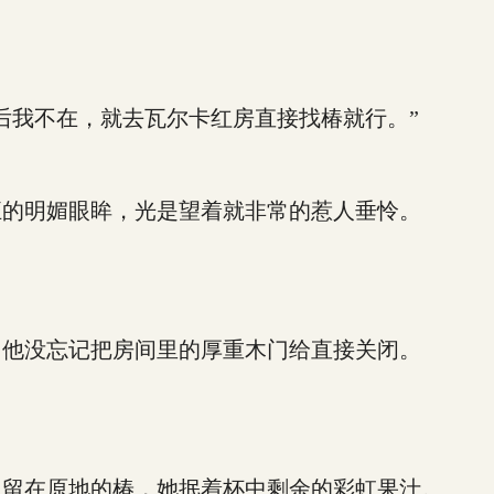
我不在，就去瓦尔卡红房直接找椿就行。”
的明媚眼眸，光是望着就非常的惹人垂怜。
他没忘记把房间里的厚重木门给直接关闭。
留在原地的椿，她抿着杯中剩余的彩虹果汁。