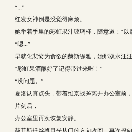
“...”
红发女神倒是没觉得麻烦。
她举着手里的彩虹果汁玻璃杯，随意道：“以后
“嗯...”
早就化悲愤为食欲的赫斯缇雅，她那双水汪汪
“彩虹果酒酿好了记得带过来喔！”
“没问题。”
夏洛认真点头，带着维京战斧离开办公室前，
片刻后，
办公室里再次恢复安静。
赫菲斯托丝将目光从门的方向收回，再次投向