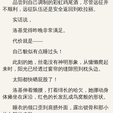
品尝到自己调制的彩虹鸡尾酒，尽管远征并
不顺利，远征队伍还是安全返回到欧拉丽。
实话说，
洛基觉得昨晚非常满足。
代价就是——
自己貌似有点睡过头！
此刻的她，丝毫没有神明形象，从慵懒爬起
来时，阳光已经透过窗帘的缝隙照到枕头边。
太阳都快晒屁股了！
洛基伸着懒腰，打着绵长的哈欠，她挪动身
体瘫坐在床沿，红色的长发乱成鸟窝般的形状。
睡衣的领口歪到肩膀外面，露出锁骨和那小