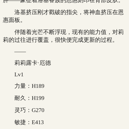
胛——象征着洛基眷族的恩惠刻印在背部皮肤。
洛基挤压刚才戳破的指尖，将神血挤压在恩
惠面板。
伴随着光芒不断浮现，现有的能力值，对莉
莉的过往进行覆盖，很快便完成更新的过程。
——
莉莉露卡·厄德
Lv1
力量：H189
耐久：H199
灵巧：G270
敏捷：E413