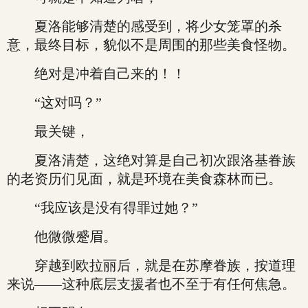
夏洛能够清楚的感受到，将少女笼罩的杀
意，最终目标，貌似不是周围的那些美食怪物。
绝对是冲着自己来的！！
“这对吗？”
最关键，
夏洛清楚，这绝对算是自己初次跟洛基眷族
的老资历们见面，就是环境在美食森林而已。
“我应该是没有得罪过她？”
他微微蹙眉。
穿越到欧拉丽后，就是在苏摩眷族，按道理
来说——这种底层支援者也不至于有任何焦急。