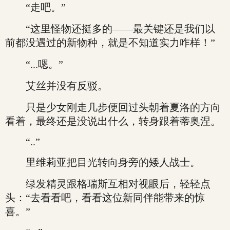
“走吧。”
“这里怪物还挺多的——最关键还是我们以
前都没遇过的新物种，就是不知道实力咋样！”
“...嗯。”
艾丝并没有反驳。
只是少女刚走几步便回过头朝着夏洛的方向
看着，最终还是没说出什么，转身跟着蒂奥涅。
“..”
里维莉亚把目光转向身旁的矮人战士。
绿发精灵跟格瑞斯互相对视眼后，轻轻点
头：“去看看吧，看看这位新同伴能带来的惊
喜。”