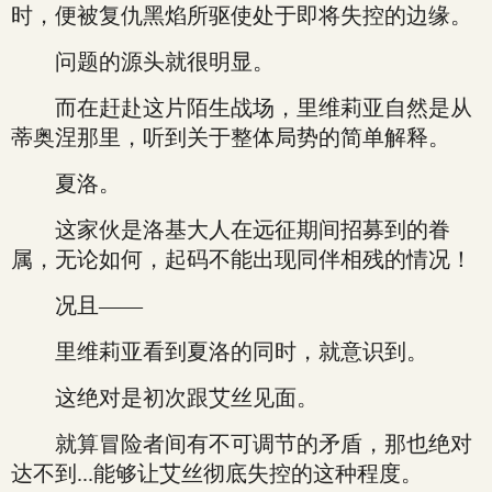
时，便被复仇黑焰所驱使处于即将失控的边缘。
问题的源头就很明显。
而在赶赴这片陌生战场，里维莉亚自然是从
蒂奥涅那里，听到关于整体局势的简单解释。
夏洛。
这家伙是洛基大人在远征期间招募到的眷
属，无论如何，起码不能出现同伴相残的情况！
况且——
里维莉亚看到夏洛的同时，就意识到。
这绝对是初次跟艾丝见面。
就算冒险者间有不可调节的矛盾，那也绝对
达不到...能够让艾丝彻底失控的这种程度。