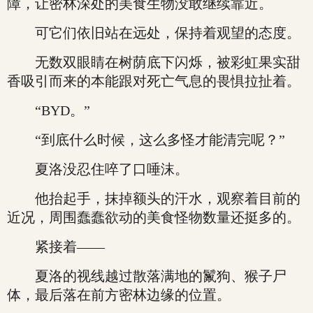
障，让密林深处的美食生物没敢继续靠近。
可它们依旧站在远处，保持着观望的态度。
无数双眼睛在树荫底下闪烁，被彩虹果实甜
香吸引而来的本能跟对死亡气息的畏惧拉扯着。
“BYD。”
“到底什么时候，这么多怪才能清完呢？”
夏洛没忍住啐了口唾沫。
他抬起手，抹掉额头的汗水，观察着目前的
近况，周围蠢蠢欲动的美食怪物数量还挺多的。
紧接着——
夏洛的视线越过散落满地的鬣狗、猴子尸
体，最后落在前方密林边缘的位置。