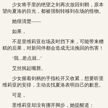
少女将手里的绝望之剑再次放回剑鞘，原本
望向夏洛的目光，都被强制转移到在场的怪物。
她很清楚——
如果，
不是里维莉亚在场及时挡下来，可能带来糟
糕的后果，对新同伴都会造成无法挽回的伤害！
‘我...差点就...’
艾丝抿起嘴唇。
少女握着剑柄的手指松开又收紧，想要听里
维莉亚的安排，主动去找夏洛表明自己的歉意。
可是，
里维莉亚却没有挪开脚步，她提醒道：