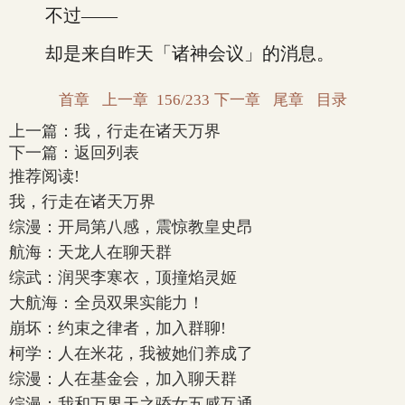
不过——
却是来自昨天「诸神会议」的消息。
首章
上一章
156/233
下一章
尾章
目录
上一篇：
我，行走在诸天万界
下一篇：
返回列表
推荐阅读!
我，行走在诸天万界
综漫：开局第八感，震惊教皇史昂
航海：天龙人在聊天群
综武：润哭李寒衣，顶撞焰灵姬
大航海：全员双果实能力！
崩坏：约束之律者，加入群聊!
柯学：人在米花，我被她们养成了
综漫：人在基金会，加入聊天群
综漫：我和万界天之骄女五感互通