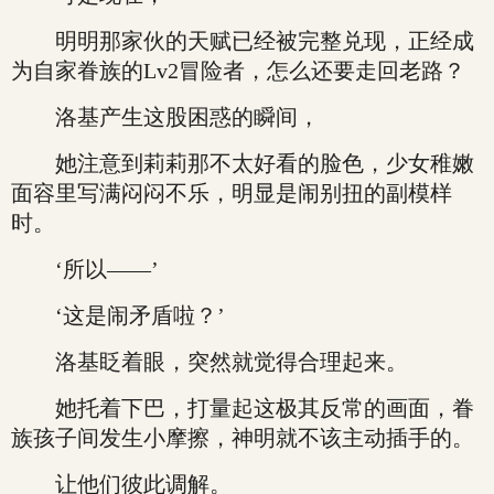
明明那家伙的天赋已经被完整兑现，正经成
为自家眷族的Lv2冒险者，怎么还要走回老路？
洛基产生这股困惑的瞬间，
她注意到莉莉那不太好看的脸色，少女稚嫩
面容里写满闷闷不乐，明显是闹别扭的副模样
时。
‘所以——’
‘这是闹矛盾啦？’
洛基眨着眼，突然就觉得合理起来。
她托着下巴，打量起这极其反常的画面，眷
族孩子间发生小摩擦，神明就不该主动插手的。
让他们彼此调解。