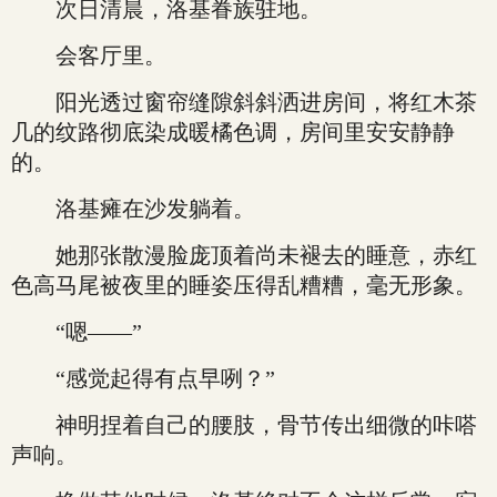
次日清晨，洛基眷族驻地。
会客厅里。
阳光透过窗帘缝隙斜斜洒进房间，将红木茶
几的纹路彻底染成暖橘色调，房间里安安静静
的。
洛基瘫在沙发躺着。
她那张散漫脸庞顶着尚未褪去的睡意，赤红
色高马尾被夜里的睡姿压得乱糟糟，毫无形象。
“嗯——”
“感觉起得有点早咧？”
神明捏着自己的腰肢，骨节传出细微的咔嗒
声响。