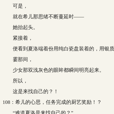
可是，
就在希儿那思绪不断蔓延时——
她抬起头。
紧接着，
便看到夏洛端着份用纯白瓷盘装着的，用银质
霎那间，
少女那双浅灰色的眼眸都瞬间明亮起来。
所以，
这是来找自己的？！
108：希儿的心思，任务完成的厨艺奖励！？
“难道夏洛是来找自己的？”