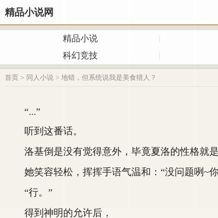
精品小说网
精品小说
科幻竞技
首页
>
同人小说
>
地错，但系统说我是美食猎人？
“...”
听到这番话。
洛基倒是没有觉得意外，毕竟夏洛的性格就是
她笑容轻松，挥挥手语气温和：“没问题咧~你
“行。”
得到神明的允许后，