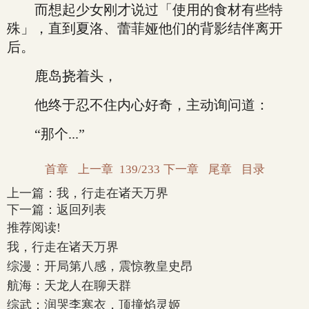
而想起少女刚才说过「使用的食材有些特
殊」，直到夏洛、蕾菲娅他们的背影结伴离开
后。
鹿岛挠着头，
他终于忍不住内心好奇，主动询问道：
“那个...”
首章
上一章
139/233
下一章
尾章
目录
上一篇：
我，行走在诸天万界
下一篇：
返回列表
推荐阅读!
我，行走在诸天万界
综漫：开局第八感，震惊教皇史昂
航海：天龙人在聊天群
综武：润哭李寒衣，顶撞焰灵姬