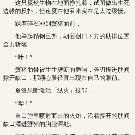
这只庞然生物在地面挣扎着，试图做出生死
边缘的反扑，但速度在他看来实在是太过缓慢。
踩着碎石冲到蟹猪面前，
他举起精钢巨斧，朝着创口下方的肋排位置
全力斩落。
“咔！”
蟹猪肋骨被生生劈断的脆响，斧刃楔进肋间
撑开缺口，那颗心脏径直出现在自己的眼前。
夏洛果断激活「纵火」技能。
“哗！”
自口腔里喷射而出的火焰，沿着撑开的肋间
缺口灌进蟹猪的胸腔深处。