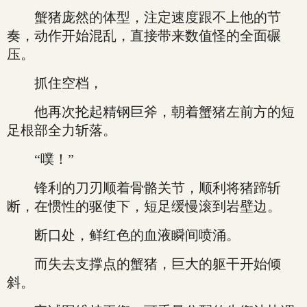
蟹猪庞然的体型，注定速度跟不上他的节
奏，动作开始混乱，直接带来数值怪的全面碾
压。
抓住空档，
他再次抡起精钢巨斧，朝着蟹猪左前方的短
足根部全力斩落。
“噗！”
锋利的刀刃顺着骨骼关节，顺利将猪蹄斩
断，在惯性的驱使下，短足缓慢滚到岩壁边。
断口处，鲜红色的血液瞬间喷涌。
而失去支撑点的蟹猪，巨大的躯干开始倾
斜。