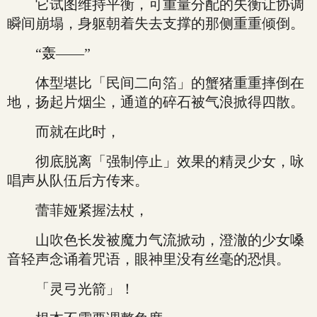
它试图维持平衡，可重量分配的失衡让协调
瞬间崩塌，身躯朝着失去支撑的那侧重重倾倒。
“轰——”
体型堪比「民间二向箔」的蟹猪重重摔倒在
地，扬起片烟尘，通道的碎石被气浪掀得四散。
而就在此时，
彻底脱离「强制停止」效果的精灵少女，咏
唱声从队伍后方传来。
蕾菲娅紧握法杖，
山吹色长发被魔力气流掀动，澄澈的少女嗓
音轻声念诵着咒语，眼神里没有丝毫的恐惧。
「灵弓光箭」！