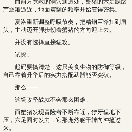
而前方宽敞的洞穴通道处，蟹猪的六足踩踏
声逐渐逼近，地面震颤的频率开始变得密集。
夏洛重新调整呼吸节奏，把精钢巨斧扛到肩
头，主动迈开脚步朝着蟹猪的方向迎上去。
并没有选择直接猛攻。
试探。
起码要搞清楚，这只美食生物的防御等级，
自己靠着升华后的实力搭配武器能否突破。
那么——
这场攻坚战就不会那么困难。
而蟹猪发现冒险者不断靠近，獠牙猛地下
压，六足同时发力，它那庞然躯干转向冲撞过
来。