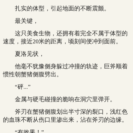
扎实的体型，引起地面的不断震颤。
最关键，
这只美食生物，还拥有着完全不属于体型的
速度，接近20米的距离，顷刻间便冲到面前。
夏洛见状，
他毫不犹豫侧身躲过冲撞的轨迹，巨斧顺着
惯性朝蟹猪侧腹劈出。
“砰...”
金属与硬毛碰撞的脆响在洞穴里弹开。
斧刃在蟹猪侧腹划出半寸深的裂口，浅红色
的血珠不断从伤口里渗出来，沾在斧刃的边缘。
“有效果！”