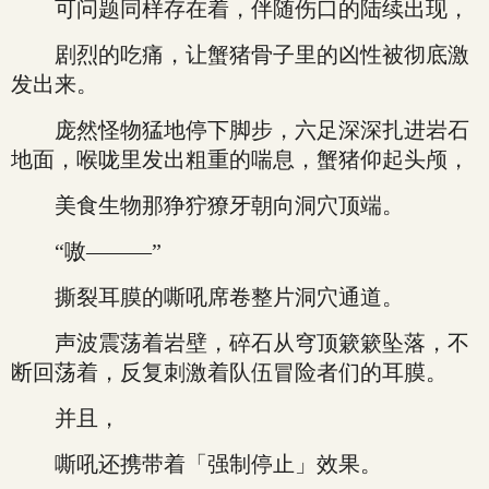
可问题同样存在着，伴随伤口的陆续出现，
剧烈的吃痛，让蟹猪骨子里的凶性被彻底激
发出来。
庞然怪物猛地停下脚步，六足深深扎进岩石
地面，喉咙里发出粗重的喘息，蟹猪仰起头颅，
美食生物那狰狞獠牙朝向洞穴顶端。
“嗷———”
撕裂耳膜的嘶吼席卷整片洞穴通道。
声波震荡着岩壁，碎石从穹顶簌簌坠落，不
断回荡着，反复刺激着队伍冒险者们的耳膜。
并且，
嘶吼还携带着「强制停止」效果。