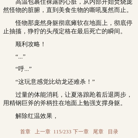
高温包裹住裸露的心脏，从内部开始焚烧庞
然怪物的脏腑，直到美食生物的嘶吼戛然而止。
怪物那庞然身躯彻底瘫软在地面上，彻底停
止抽搐，狰狞的头颅定格在最后死亡的瞬间。
顺利攻略！
“...”
“呼...”
“这玩意感觉比幼龙还难杀！”
过量的体能消耗，让夏洛踉跄着后退两步，
用精钢巨斧的斧柄拄在地面上勉强支撑身躯。
解除红温效果，
首章
上一章
115/233
下一章
尾章
目录