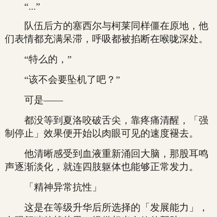
“...”
队伍后方的塞西尔与柯莱同样僵在原地，他
们表情都充满呆滞，呼吸都被掐断在喉咙深处。
“特么的，”
“该不会要坠机了吧？”
可是——
都没等到夏洛咬破舌尖，靠疼痛清醒，「强
制停止」效果便开始以肉眼可见的速度褪去。
他清晰感受到血液重新涌回大脑，那股耳鸣
声逐渐淡化，就连四肢躯体也能够正常发力。
「精神异常抗性」
这是在等级升华后所选择的「发展能力」，