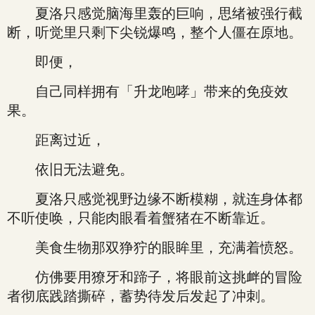
夏洛只感觉脑海里轰的巨响，思绪被强行截
断，听觉里只剩下尖锐爆鸣，整个人僵在原地。
即便，
自己同样拥有「升龙咆哮」带来的免疫效
果。
距离过近，
依旧无法避免。
夏洛只感觉视野边缘不断模糊，就连身体都
不听使唤，只能肉眼看着蟹猪在不断靠近。
美食生物那双狰狞的眼眸里，充满着愤怒。
仿佛要用獠牙和蹄子，将眼前这挑衅的冒险
者彻底践踏撕碎，蓄势待发后发起了冲刺。