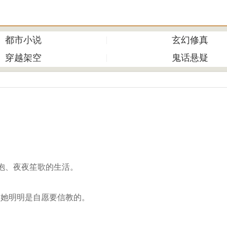
都市小说
玄幻修真
穿越架空
鬼话悬疑
抱、夜夜笙歌的生活。
，她明明是自愿要信教的。