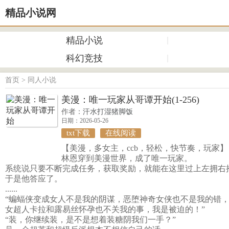
精品小说网
精品小说
科幻竞技
首页
>
同人小说
美漫：唯一玩家从哥谭开始(1-256)
作者：
汗水打湿猪脚饭
日期：2026-05-26
txt下载
在线阅读
【美漫，多女主，ccb，轻松，快节奏，玩家】
林恩穿到美漫世界，成了唯一玩家。
系统说只要不断完成任务，获取奖励，就能在这里过上左拥右
于是他答应了。
......
“蝙蝠侠变成女人不是我的阴谋，恶堕神奇女侠也不是我的错
女超人卡拉和露易丝怀孕也不关我的事，我是被迫的！”
“装，你继续装，是不是想着装糖阴我们一手？”