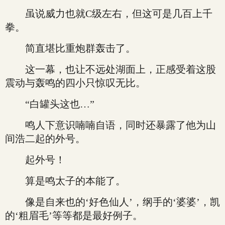
虽说威力也就C级左右，但这可是几百上千
拳。
简直堪比重炮群轰击了。
这一幕，也让不远处湖面上，正感受着这股
震动与轰鸣的四小只惊叹无比。
“白罐头这也…”
鸣人下意识喃喃自语，同时还暴露了他为山
间浩二起的外号。
起外号！
算是鸣太子的本能了。
像是自来也的‘好色仙人’，纲手的‘婆婆’，凯
的‘粗眉毛’等等都是最好例子。