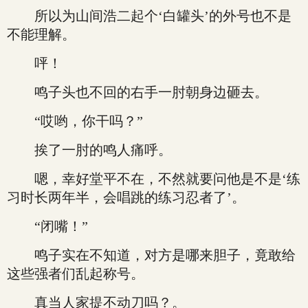
所以为山间浩二起个‘白罐头’的外号也不是
不能理解。
呯！
鸣子头也不回的右手一肘朝身边砸去。
“哎哟，你干吗？”
挨了一肘的鸣人痛呼。
嗯，幸好堂平不在，不然就要问他是不是‘练
习时长两年半，会唱跳的练习忍者了’。
“闭嘴！”
鸣子实在不知道，对方是哪来胆子，竟敢给
这些强者们乱起称号。
真当人家提不动刀吗？。