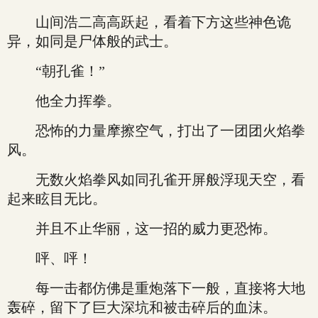
山间浩二高高跃起，看着下方这些神色诡
异，如同是尸体般的武士。
“朝孔雀！”
他全力挥拳。
恐怖的力量摩擦空气，打出了一团团火焰拳
风。
无数火焰拳风如同孔雀开屏般浮现天空，看
起来眩目无比。
并且不止华丽，这一招的威力更恐怖。
呯、呯！
每一击都仿佛是重炮落下一般，直接将大地
轰碎，留下了巨大深坑和被击碎后的血沫。