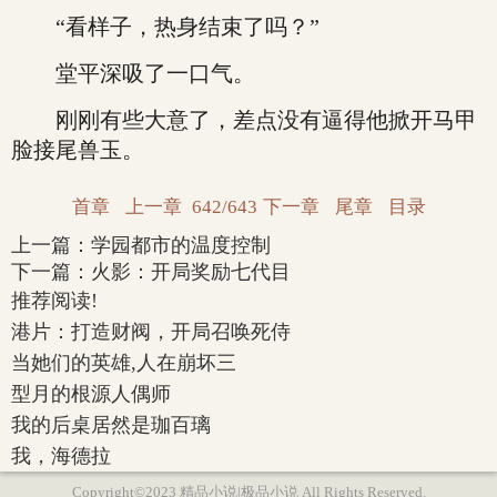
“看样子，热身结束了吗？”
堂平深吸了一口气。
刚刚有些大意了，差点没有逼得他掀开马甲
脸接尾兽玉。
首章
上一章
642/643
下一章
尾章
目录
上一篇：
学园都市的温度控制
下一篇：
火影：开局奖励七代目
推荐阅读!
港片：打造财阀，开局召唤死侍
当她们的英雄,人在崩坏三
型月的根源人偶师
我的后桌居然是珈百璃
我，海德拉
Copyright©2023 精品小说|极品小说 All Rights Reserved.