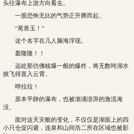
头往瀑布上游方向看去。
一股恐怖无比的气势正升腾而起。
“尾兽玉！”
这个名字在几人脑海浮现。
轰隆隆！！
远处那仿佛核爆一般的爆炸，将无数吨湖水
掀飞得直入云霄。
哗拉拉！
原本平静的瀑布，也被汹涌澎湃的激流淹
没。
面对这天灾般的变化，不仅仅是湖面上的四
小只仓促闪避，连泉和山间浩二所在区域也被影