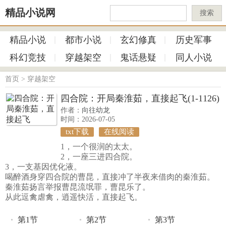
精品小说网
搜索
精品小说
都市小说
玄幻修真
历史军事
科幻竞技
穿越架空
鬼话悬疑
同人小说
首页
>
穿越架空
四合院：开局秦淮茹，直接起飞(1-1126)
作者：
向往幼龙
时间：2026-07-05
txt下载
在线阅读
1，一个很润的太太。
2，一座三进四合院。
3，一支基因优化液。
喝醉酒身穿四合院的曹昆，直接冲了半夜来借肉的秦淮茹。
秦淮茹扬言举报曹昆流氓罪，曹昆乐了。
从此逗禽虐禽，逍遥快活，直接起飞。
第1节
第2节
第3节