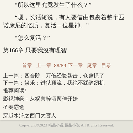
“所以这里究竟发生了什么？”
“嗯，长话短说，有人要借由包裹着整个匹
诺康尼的忆质，复活一位星神。”
“怎么复活？”
第166章 只要我沒有理智
首章
上一章
88/89
下一章
尾章
目录
上一篇：
四合院：万倍经验暴击，众禽慌了
下一篇：
娱乐：进狱顶流，我绝不踩缝纫机
推荐阅读!
影视神豪：从祸害醉酒顾佳开始
圣秦霸途
穿越水浒之西门大官人
Copyright©2023 精品小说|极品小说 All Rights Reserved.