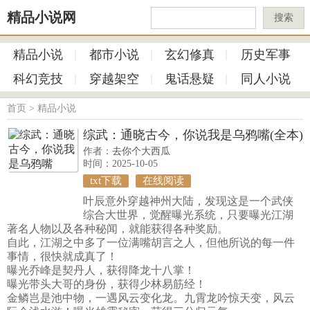
精品小说网
搜索
精品小说
都市小说
玄幻修真
历史军事
科幻竞技
穿越架空
鬼话悬疑
同人小说
首页
>
精品小说
综武：通晓古今，你说我是乌鸦嘴(全本)
作者：
去你个大西瓜
时间：2025-10-05
txt下载
在线阅读
叶辰意外穿越神州大陆，发现这是一个武侠
综合大世界，觉醒曝光系统，只要曝光江湖
著名人物以及各种秘闻，就能获得各种奖励。
自此，江湖之中多了一位满嘴胡言之人，但他所说的每一件
事情，很快就成真了！
曝光乔峰是契丹人，获得降龙十八掌！
曝光带头大哥的身份，获得少林易筋经！
金鳞岂是池中物，一遇风云变化龙。九霄龙吟惊天变，风云