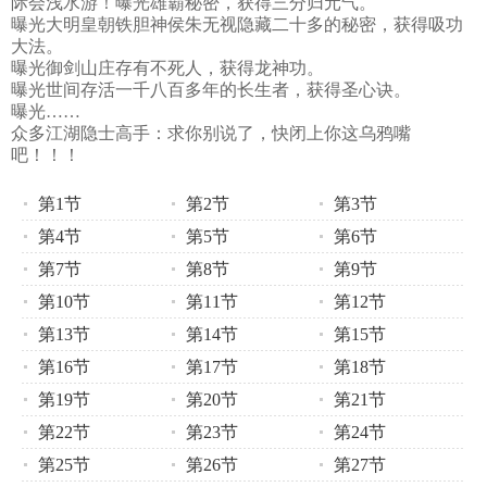
际会浅水游！曝光雄霸秘密，获得三分归元气。
曝光大明皇朝铁胆神侯朱无视隐藏二十多的秘密，获得吸功
大法。
曝光御剑山庄存有不死人，获得龙神功。
曝光世间存活一千八百多年的长生者，获得圣心诀。
曝光……
众多江湖隐士高手：求你别说了，快闭上你这乌鸦嘴
吧！！！
第1节
第2节
第3节
第4节
第5节
第6节
第7节
第8节
第9节
第10节
第11节
第12节
第13节
第14节
第15节
第16节
第17节
第18节
第19节
第20节
第21节
第22节
第23节
第24节
第25节
第26节
第27节