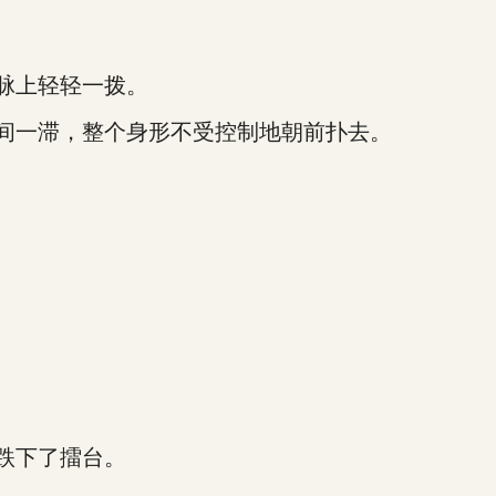
脉上轻轻一拨。
间一滞，整个身形不受控制地朝前扑去。
跌下了擂台。