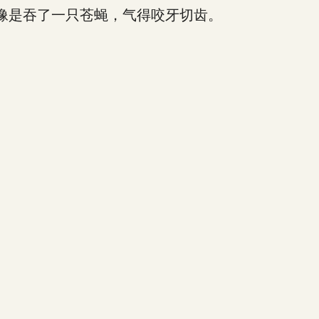
像是吞了一只苍蝇，气得咬牙切齿。