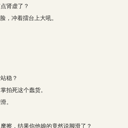
点肾虚了？
脸，冲着擂台上大吼。
站稳？
掌拍死这个蠢货。
滑。
摩擦，结果你他娘的竟然说脚滑了？