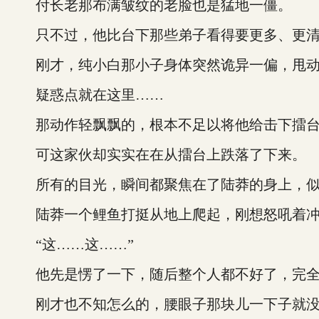
付长老那布满皱纹的老脸也是猛地一僵。
只不过，他比台下那些弟子看得要更多、更清
刚才，纯小白那小子身体突然诡异一偏，甩动
疑惑点就在这里……
那动作轻飘飘的，根本不足以将他给击下擂
可这家伙却实实在在从擂台上跌落了下来。
所有的目光，瞬间都聚焦在了陆莽的身上，似
陆莽一个鲤鱼打挺从地上爬起，刚想怒吼着冲
“这……这……”
他先是愣了一下，随后整个人都不好了，完全
刚才也不知怎么的，腰眼子那块儿一下子就没了