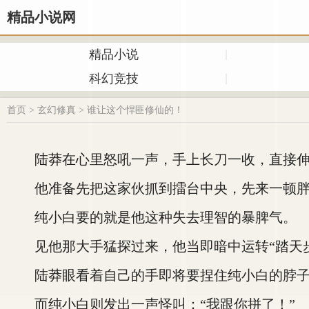
精品小说网
精品小说
科幻竞技
首页
>
玄幻修真
>
谁让这个悍匪修仙的！
陆莽在心里怒吼一声，手上长刀一收，直接伸
他准备先把这家伙抓到擂台中央，先来一顿胖
纯小白要的就是他这种失去理智的暴脾气。
见他那大手猛探过来，他当即暗中运转“踏天步
陆莽眼看着自己的手即将要捏住纯小白的脖子，
而纯小白则发出一声怪叫：“我跟你拼了！”