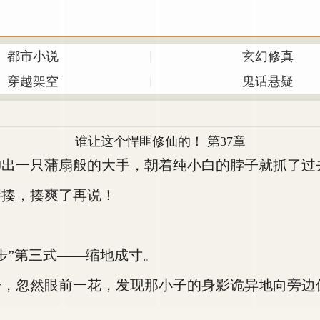
都市小说
玄幻修真
穿越架空
鬼话悬疑
谁让这个悍匪修仙的！ 第37章
出一只蒲扇般的大手，朝着纯小白的脖子就抓了过
揍，揍爽了再说！
”第三式——缩地成寸。
忽然眼前一花，发现那小子的身影诡异地向旁边