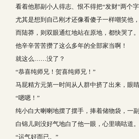
看着他那副小人得志、恨不得把“发财”两个字
尤其是想到自己刚才还像看傻子一样嘲笑他，
而陆莽，则双眼通红地站在原地，都快哭了
他辛辛苦苦攒了这么多年的全部家当啊！
就这么……没了？
“恭喜纯师兄！贺喜纯师兄！”
马屁精方元第一时间从人群中挤了出来，眼睛
“嗯嗯！”
纯小白大喇喇地摆了摆手，捧着储物袋，一副
白锦儿则没好气地白了他一眼，心里嘀咕道
“运气好而已。”