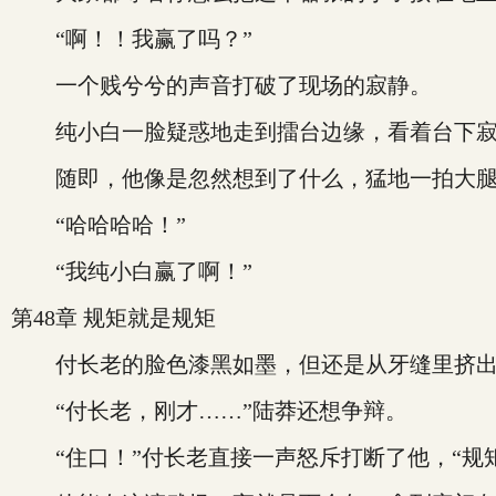
“啊！！我赢了吗？”
一个贱兮兮的声音打破了现场的寂静。
纯小白一脸疑惑地走到擂台边缘，看着台下寂
随即，他像是忽然想到了什么，猛地一拍大腿：
“哈哈哈哈！”
“我纯小白赢了啊！”
第48章 规矩就是规矩
付长老的脸色漆黑如墨，但还是从牙缝里挤出几
“付长老，刚才……”陆莽还想争辩。
“住口！”付长老直接一声怒斥打断了他，“规矩