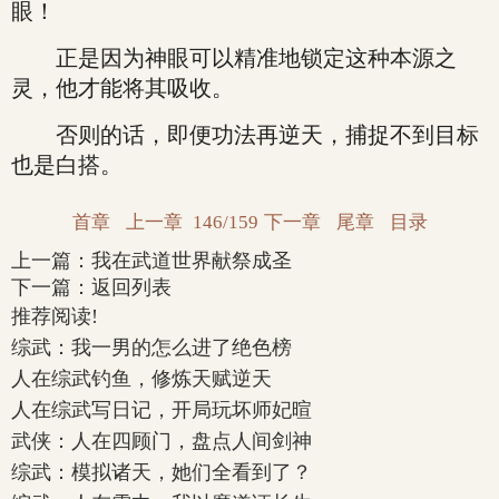
眼！
正是因为神眼可以精准地锁定这种本源之
灵，他才能将其吸收。
否则的话，即便功法再逆天，捕捉不到目标
也是白搭。
首章
上一章
146/159
下一章
尾章
目录
上一篇：
我在武道世界献祭成圣
下一篇：
返回列表
推荐阅读!
综武：我一男的怎么进了绝色榜
人在综武钓鱼，修炼天赋逆天
人在综武写日记，开局玩坏师妃暄
武侠：人在四顾门，盘点人间剑神
综武：模拟诸天，她们全看到了？