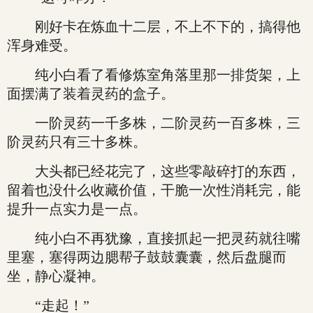
刚好卡在炼血十二层，不上不下的，搞得他
浑身难受。
纯小白看了看修炼室角落里那一排货架，上
面摆满了装着灵药的盒子。
一阶灵药一千多株，二阶灵药一百多株，三
阶灵药只有三十多株。
大头都已经花完了，这些零敲碎打的东西，
留着也没什么收藏价值，干脆一次性消耗完，能
提升一点实力是一点。
纯小白不再犹豫，直接抓起一把灵药就往嘴
里塞，塞得两边腮帮子鼓鼓囊囊，然后盘腿而
坐，静心凝神。
“走起！”