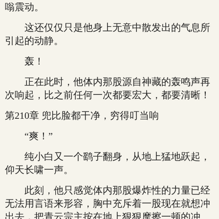
嗡震动。
这还仅仅只是他身上无意中散发出的气息所
引起的动静。
轰！
正在此时，他体内那股源自神藏的轰鸣声再
次响起，比之前任何一次都要宏大，都要清晰！
第210章 兜比脸都干净，穷得叮当响
“爽！”
纯小白又一个鹞子翻身，从地上猛地跃起，
仰天长啸一声。
此刻，他只感觉体内那股爆炸性的力量已经
无法用言语来形容，胸中充斥着一股现在就想冲
出去，把青云宗主按在地上狠狠摩擦一顿的冲