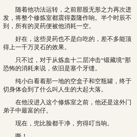
随着他功法运转，之前那股无形之力再次迸
发，将整个修炼室都震得轰隆作响。半个时辰不
到，所有的灵药便被他消耗一空。
好在，这些灵药也不是白吃的，差不多能顶
得上一千万灵石的效果。
只不过，对于从炼血十二层冲击“锻藏境”那
恐怖的消耗来说，依旧是塞个牙缝。
纯小白看着那一地的空盒子和空瓶罐，终于
切身体会到了什么叫人生的大起大落。
在他没进入这个修炼室之前，他还是这外门
弟子中最富的仔。
现在，兜比脸都干净，穷得叮当响。
嘶！