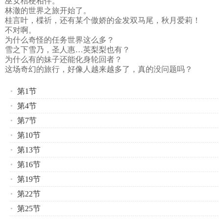
巫女桔梗相伴。
林澈的世界之旅开始了。
桂言叶，楪祈，还有某个傲娇的金发双马尾，秋月爱莉！
不对啊。
为什么奇怪的任务世界这么多？
雪之下雪乃，圣人惠…英梨梨也有？
为什么有的妹子还能化身轮回者？
这场奇幻的旅行，好像人越来越多了，真的没问题吗？
第1节
第4节
第7节
第10节
第13节
第16节
第19节
第22节
第25节