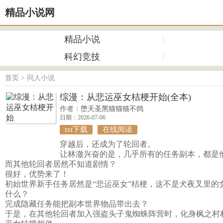
精品小说网
精品小说
科幻竞技
首页
>
同人小说
综漫：从悲运巫女桔梗开始(全本)
作者：
堕天圣黑猫猫猫不鸽
日期：2026-07-06
txt下载
在线阅读
穿越后，还成为了轮回者。
让林澈兴奋的是，几乎所有的任务副本，都是
而其他轮回者居然不知道剧情？
很好，优势来了！
初始世界新手任务居然是“悲运巫女”桔梗，这不是犬夜叉里的
什么？
完成隐藏任务能把副本世界物品带出去？
于是，在其他轮回者加入强盗头子鬼蜘蛛阵营时，化身枫之村