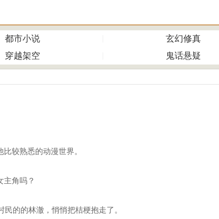
都市小说
玄幻修真
穿越架空
鬼话悬疑
他比较熟悉的动漫世界。
女主角吗？
村民的的林澈，悄悄把桔梗抱走了。