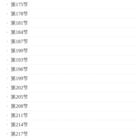
第175节
第178节
第181节
第184节
第187节
第190节
第193节
第196节
第199节
第202节
第205节
第208节
第211节
第214节
第217节