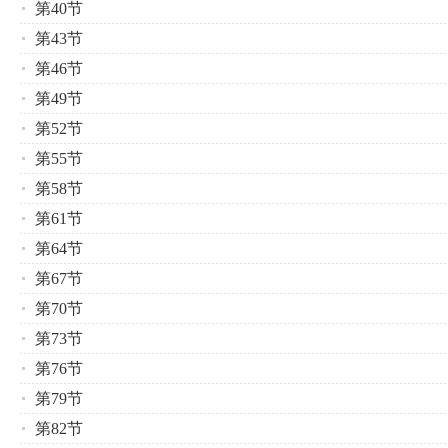
第40节
第43节
第46节
第49节
第52节
第55节
第58节
第61节
第64节
第67节
第70节
第73节
第76节
第79节
第82节