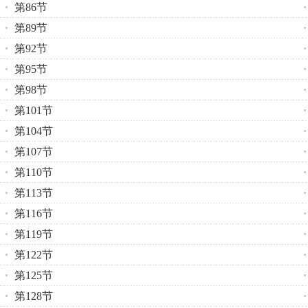
第86节
第89节
第92节
第95节
第98节
第101节
第104节
第107节
第110节
第113节
第116节
第119节
第122节
第125节
第128节