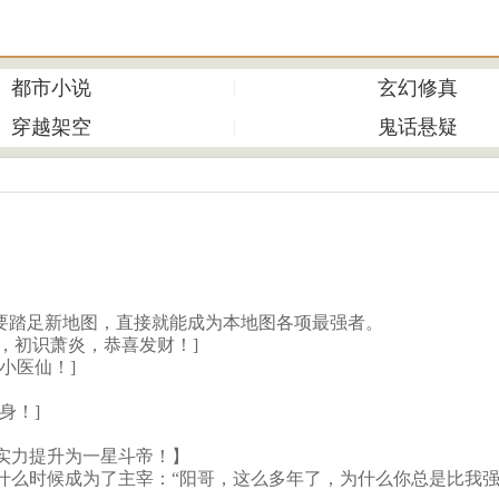
都市小说
玄幻修真
穿越架空
鬼话悬疑
要踏足新地图，直接就能成为本地图各项最强者。
，初识萧炎，恭喜发财！]
小医仙！]
身！]
实力提升为一星斗帝！】
什么时候成为了主宰：“阳哥，这么多年了，为什么你总是比我强