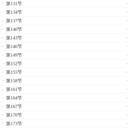
第131节
第134节
第137节
第140节
第143节
第146节
第149节
第152节
第155节
第158节
第161节
第164节
第167节
第170节
第173节