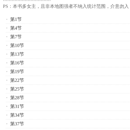
·································
PS：本书多女主，且非本地图强者不纳入统计范围，介意勿入
第1节
第4节
第7节
第10节
第13节
第16节
第19节
第22节
第25节
第28节
第31节
第34节
第37节