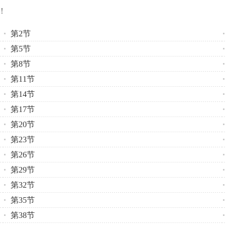
！
第2节
第5节
第8节
第11节
第14节
第17节
第20节
第23节
第26节
第29节
第32节
第35节
第38节