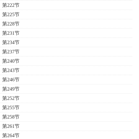
第222节
第225节
第228节
第231节
第234节
第237节
第240节
第243节
第246节
第249节
第252节
第255节
第258节
第261节
第264节