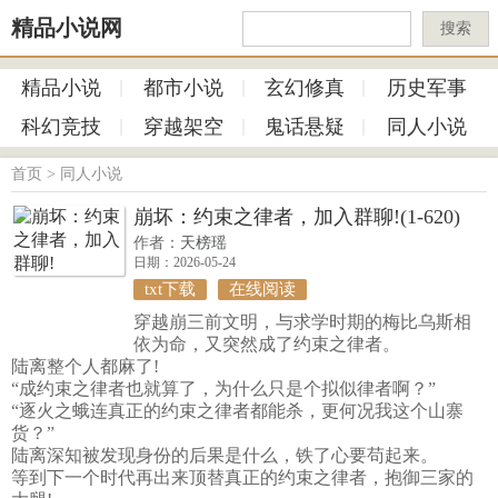
精品小说网
搜索
精品小说
都市小说
玄幻修真
历史军事
科幻竞技
穿越架空
鬼话悬疑
同人小说
首页
>
同人小说
崩坏：约束之律者，加入群聊!(1-620)
作者：
天榜瑶
日期：2026-05-24
txt下载
在线阅读
穿越崩三前文明，与求学时期的梅比乌斯相
依为命，又突然成了约束之律者。
陆离整个人都麻了!
“成约束之律者也就算了，为什么只是个拟似律者啊？”
“逐火之蛾连真正的约束之律者都能杀，更何况我这个山寨
货？”
陆离深知被发现身份的后果是什么，铁了心要苟起来。
等到下一个时代再出来顶替真正的约束之律者，抱御三家的