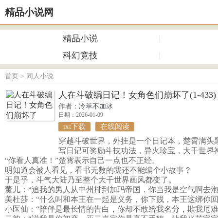
精品小说网
精品小说
科幻竞技
首页
>
同人小说
人在斗破编日记！女角色们崩坏了(1-433)
作者：
冷萃不加冰
日期：2026-01-09
txt下载
在线阅读
穿越斗破世界，外挂是一个日记本，楚霄满头黑
写日记可奖励斗技功法，异火珍宝，大千世界
“你看人真准！”楚霄表示自己一点也不正经。
明知道会被人看见，看书无数的我还不能编个小故事？
于是乎，斗气大陆乃至整个大千世界画风都变了。
薰儿：“追我的男人从中州排到加玛帝国，你当我是空气啊去泡
美杜莎：“什么叫和本王在一起是义务，你下贱，本王这绑你回
小医仙：“陪伴是最长情的告白，你却不敢给我名分，欺我厄难