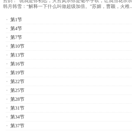
云韵：“说我是你初恋，灭云岚宗你是毫不手软，让我当花宗宗
韩月韩雪：“解释一下什么叫做超级加倍。”苏媚，曹颖，火稚..
第1节
第4节
第7节
第10节
第13节
第16节
第19节
第22节
第25节
第28节
第31节
第34节
第37节