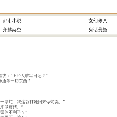
都市小说
玄幻修真
穿越架空
鬼话悬疑
线：“正经人谁写日记？”
神通等一切东西？
一条蛇，我这就打她回来做蛇羹。”
来做赘婿。”
毒体不利乎？”