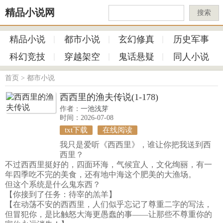
精品小说网
搜索
精品小说
都市小说
玄幻修真
历史军事
科幻竞技
穿越架空
鬼话悬疑
同人小说
首页
>
都市小说
西西里的渔夫传说(1-178)
作者：
一池浅芽
时间：2026-07-08
txt下载
在线阅读
我只是爱听《西西里》，谁让你把我送到西
西里？
不过西西里挺好的，四面环海，气候宜人，文化绚丽，有一
年四季吃不完的美食，还有地中海这个肥美的大渔场。
但这个系统是什么鬼东西？
【你接到了任务：待宰的羔羊】
【在动荡不安的西西里，人们似乎忘记了尊重二字的写法，
但冒犯你，是比触怒大海更愚蠢的事——让那些不尊重你的