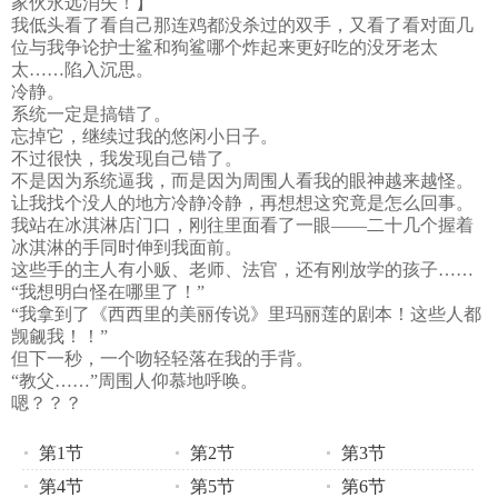
家伙永远消失！】
我低头看了看自己那连鸡都没杀过的双手，又看了看对面几
位与我争论护士鲨和狗鲨哪个炸起来更好吃的没牙老太
太……陷入沉思。
冷静。
系统一定是搞错了。
忘掉它，继续过我的悠闲小日子。
不过很快，我发现自己错了。
不是因为系统逼我，而是因为周围人看我的眼神越来越怪。
让我找个没人的地方冷静冷静，再想想这究竟是怎么回事。
我站在冰淇淋店门口，刚往里面看了一眼——二十几个握着
冰淇淋的手同时伸到我面前。
这些手的主人有小贩、老师、法官，还有刚放学的孩子……
“我想明白怪在哪里了！”
“我拿到了《西西里的美丽传说》里玛丽莲的剧本！这些人都
觊觎我！！”
但下一秒，一个吻轻轻落在我的手背。
“教父……”周围人仰慕地呼唤。
嗯？？？
第1节
第2节
第3节
第4节
第5节
第6节