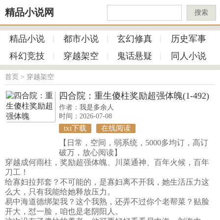
精品小说网
搜索
精品小说
都市小说
玄幻修真
历史军事
科幻竞技
穿越架空
鬼话悬疑
同人小说
首页
>
穿越架空
四合院：重生傻柱奖励超强体魄(1-492)
作者：
我是多余人
时间：2026-07-08
txt下载
在线阅读
【日常，空间，弱系统，5000多均订，高订
破万，放心阅读】
穿越成何雨柱，奖励超强体魄、川菜通神、百年火候，百年
刀工！
给寡妇拉邦套？不可能的，是寡妇离不开我，她生活压力这
么大，只有我能给她释放压力。
易中海道德绑架我？这个我熟，还弄不过你个老帮菜？贴脸
开大，怼一脸，咱也是老阴阳人。